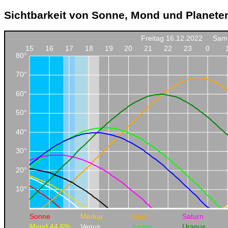
Sichtbarkeit von Sonne, Mond und Planete
Freitag 16.12.2022
Sams
15
16
17
18
19
20
21
22
23
0
80°
70°
60°
50°
40°
30°
20°
10°
Sonne
Merkur
Mars
Saturn
Mond 44.6%
Venus
Jupiter
Uranus