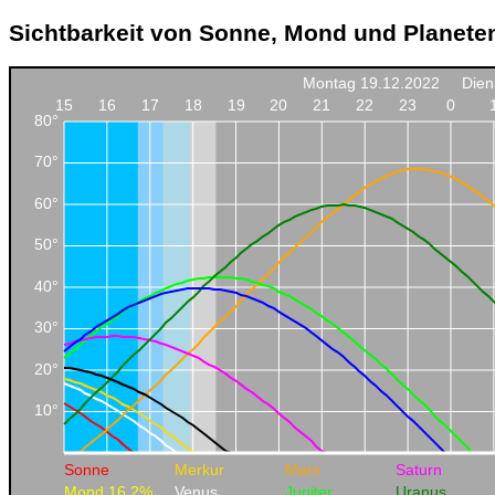
Sichtbarkeit von Sonne, Mond und Planete
Montag 19.12.2022
Dien
15
16
17
18
19
20
21
22
23
0
80°
70°
60°
50°
40°
30°
20°
10°
Sonne
Merkur
Mars
Saturn
Mond 16.2%
Venus
Jupiter
Uranus