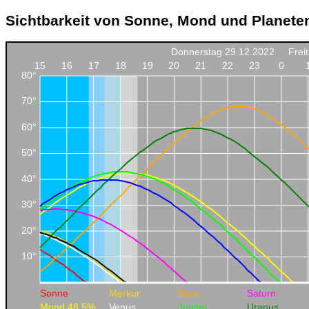
Sichtbarkeit von Sonne, Mond und Planete
Donnerstag 29.12.2022
Frei
15
16
17
18
19
20
21
22
23
0
80°
70°
60°
50°
40°
30°
20°
10°
Sonne
Merkur
Mars
Saturn
Mond 48.5%
Venus
Jupiter
Uranus