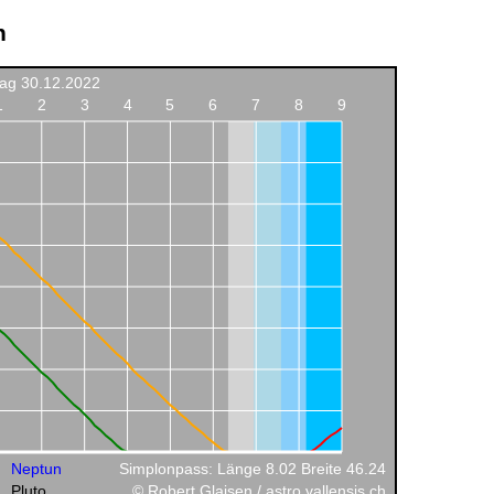
n
tag 30.12.2022
1
2
3
4
5
6
7
8
9
Neptun
Simplonpass: Länge 8.02 Breite 46.24
Pluto
© Robert Glaisen / astro.vallensis.ch