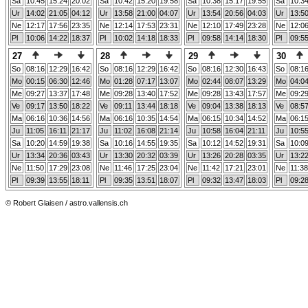
Sa
10:45
15:24
20:02
Sa
10:42
15:20
19:58
Sa
10:38
15:17
19:55
Sa
10:3
Ur
14:02
21:05
04:12
Ur
13:58
21:00
04:07
Ur
13:54
20:56
04:03
Ur
13:5
Ne
12:17
17:56
23:35
Ne
12:14
17:53
23:31
Ne
12:10
17:49
23:28
Ne
12:0
Pl
10:06
14:22
18:37
Pl
10:02
14:18
18:33
Pl
09:58
14:14
18:30
Pl
09:5
27
28
29
30
So
08:16
12:29
16:42
So
08:16
12:29
16:42
So
08:16
12:30
16:43
So
08:1
Mo
00:15
06:30
12:46
Mo
01:28
07:17
13:07
Mo
02:44
08:07
13:29
Mo
04:0
Me
09:27
13:37
17:48
Me
09:28
13:40
17:52
Me
09:28
13:43
17:57
Me
09:2
Ve
09:17
13:50
18:22
Ve
09:11
13:44
18:18
Ve
09:04
13:38
18:13
Ve
08:5
Ma
06:16
10:36
14:56
Ma
06:16
10:35
14:54
Ma
06:15
10:34
14:52
Ma
06:1
Ju
11:05
16:11
21:17
Ju
11:02
16:08
21:14
Ju
10:58
16:04
21:11
Ju
10:5
Sa
10:20
14:59
19:38
Sa
10:16
14:55
19:35
Sa
10:12
14:52
19:31
Sa
10:0
Ur
13:34
20:36
03:43
Ur
13:30
20:32
03:39
Ur
13:26
20:28
03:35
Ur
13:2
Ne
11:50
17:29
23:08
Ne
11:46
17:25
23:04
Ne
11:42
17:21
23:01
Ne
11:38
Pl
09:39
13:55
18:11
Pl
09:35
13:51
18:07
Pl
09:32
13:47
18:03
Pl
09:2
© Robert Glaisen / astro.vallensis.ch