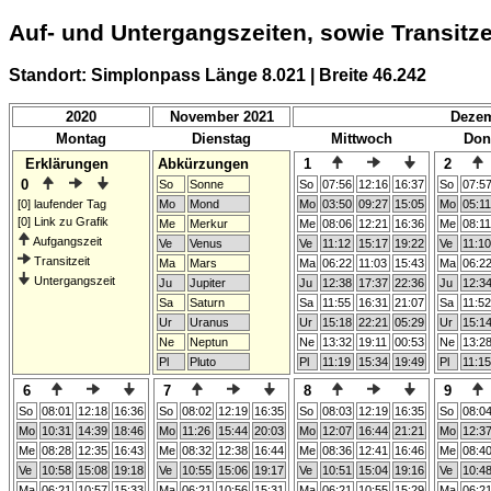
Auf- und Untergangszeiten, sowie Transitz
Standort: Simplonpass Länge 8.021 | Breite 46.242
2020
November 2021
Dezem
Montag
Dienstag
Mittwoch
Don
Erklärungen
Abkürzungen
1
2
0
So
Sonne
So
07:56
12:16
16:37
So
07:5
[0] laufender Tag
Mo
Mond
Mo
03:50
09:27
15:05
Mo
05:11
[0] Link zu Grafik
Me
Merkur
Me
08:06
12:21
16:36
Me
08:11
Aufgangszeit
Ve
Venus
Ve
11:12
15:17
19:22
Ve
11:10
Transitzeit
Ma
Mars
Ma
06:22
11:03
15:43
Ma
06:2
Untergangszeit
Ju
Jupiter
Ju
12:38
17:37
22:36
Ju
12:3
Sa
Saturn
Sa
11:55
16:31
21:07
Sa
11:52
Ur
Uranus
Ur
15:18
22:21
05:29
Ur
15:1
Ne
Neptun
Ne
13:32
19:11
00:53
Ne
13:2
Pl
Pluto
Pl
11:19
15:34
19:49
Pl
11:15
6
7
8
9
So
08:01
12:18
16:36
So
08:02
12:19
16:35
So
08:03
12:19
16:35
So
08:0
Mo
10:31
14:39
18:46
Mo
11:26
15:44
20:03
Mo
12:07
16:44
21:21
Mo
12:3
Me
08:28
12:35
16:43
Me
08:32
12:38
16:44
Me
08:36
12:41
16:46
Me
08:4
Ve
10:58
15:08
19:18
Ve
10:55
15:06
19:17
Ve
10:51
15:04
19:16
Ve
10:4
Ma
06:21
10:57
15:33
Ma
06:21
10:56
15:31
Ma
06:21
10:55
15:29
Ma
06:2