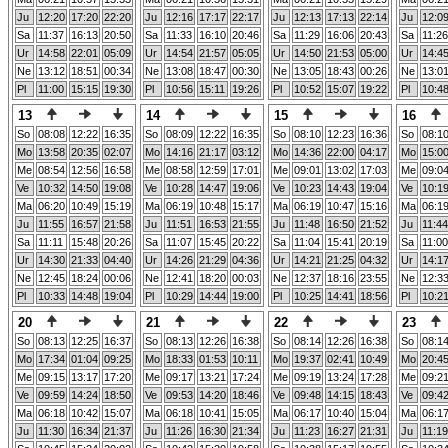
Ju
12:20
17:20
22:20
Ju
12:16
17:17
22:17
Ju
12:13
17:13
22:14
Ju
12:0
Sa
11:37
16:13
20:50
Sa
11:33
16:10
20:46
Sa
11:29
16:06
20:43
Sa
11:26
Ur
14:58
22:01
05:09
Ur
14:54
21:57
05:05
Ur
14:50
21:53
05:00
Ur
14:4
Ne
13:12
18:51
00:34
Ne
13:08
18:47
00:30
Ne
13:05
18:43
00:26
Ne
13:0
Pl
11:00
15:15
19:30
Pl
10:56
15:11
19:26
Pl
10:52
15:07
19:22
Pl
10:4
13
14
15
16
So
08:08
12:22
16:35
So
08:09
12:22
16:35
So
08:10
12:23
16:36
So
08:1
Mo
13:58
20:35
02:07
Mo
14:16
21:17
03:12
Mo
14:36
22:00
04:17
Mo
15:0
Me
08:54
12:56
16:58
Me
08:58
12:59
17:01
Me
09:01
13:02
17:03
Me
09:0
Ve
10:32
14:50
19:08
Ve
10:28
14:47
19:06
Ve
10:23
14:43
19:04
Ve
10:1
Ma
06:20
10:49
15:19
Ma
06:19
10:48
15:17
Ma
06:19
10:47
15:16
Ma
06:1
Ju
11:55
16:57
21:58
Ju
11:51
16:53
21:55
Ju
11:48
16:50
21:52
Ju
11:44
Sa
11:11
15:48
20:26
Sa
11:07
15:45
20:22
Sa
11:04
15:41
20:19
Sa
11:00
Ur
14:30
21:33
04:40
Ur
14:26
21:29
04:36
Ur
14:21
21:25
04:32
Ur
14:1
Ne
12:45
18:24
00:06
Ne
12:41
18:20
00:03
Ne
12:37
18:16
23:55
Ne
12:3
Pl
10:33
14:48
19:04
Pl
10:29
14:44
19:00
Pl
10:25
14:41
18:56
Pl
10:2
20
21
22
23
So
08:13
12:25
16:37
So
08:13
12:26
16:38
So
08:14
12:26
16:38
So
08:1
Mo
17:34
01:04
09:25
Mo
18:33
01:53
10:11
Mo
19:37
02:41
10:49
Mo
20:4
Me
09:15
13:17
17:20
Me
09:17
13:21
17:24
Me
09:19
13:24
17:28
Me
09:2
Ve
09:59
14:24
18:50
Ve
09:53
14:20
18:46
Ve
09:48
14:15
18:43
Ve
09:4
Ma
06:18
10:42
15:07
Ma
06:18
10:41
15:05
Ma
06:17
10:40
15:04
Ma
06:1
Ju
11:30
16:34
21:37
Ju
11:26
16:30
21:34
Ju
11:23
16:27
21:31
Ju
11:19