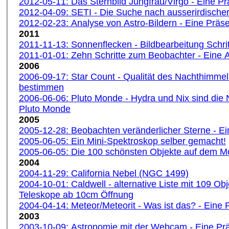
2012-05-11: Das Sternbild Jungfrau/Virgo - Eine Pr
2012-04-09: SETI - Die Suche nach ausserirdischer 
2012-02-23: Analyse von Astro-Bildern - Eine Präse
2011
2011-11-13: Sonnenflecken - Bildbearbeitung Schritt
2011-01-01: Zehn Schritte zum Beobachter - Eine A
2006
2006-09-17: Star Count - Qualität des Nachthimmel
bestimmen
2006-06-06: Pluto Monde - Hydra und Nix sind die
Pluto Monde
2005
2005-12-28: Beobachten veränderlicher Sterne - Ei
2005-06-05: Ein Mini-Spektroskop selber gemacht!
2005-06-05: Die 100 schönsten Objekte auf dem 
2004
2004-11-29: California Nebel (NGC 1499)
2004-10-01: Caldwell - alternative Liste mit 109 Obj
Teleskope ab 10cm Öffnung
2004-04-14: Meteor/Meteorit - Was ist das? - Eine 
2003
2003-10-09: Astronomie mit der Webcam - Eine Prä