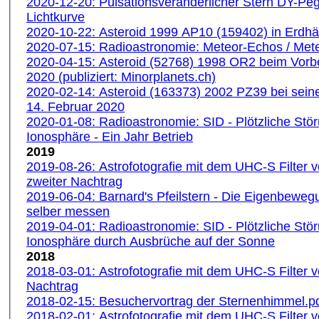
2020-12-20: Pulsationsveränderlicher Stern DY-Pe
Lichtkurve
2020-10-22: Asteroid 1999 AP10 (159402) in Erdh
2020-07-15: Radioastronomie: Meteor-Echos / Mete
2020-04-15: Asteroid (52768) 1998 OR2 beim Vorbei
2020 (publiziert: Minorplanets.ch)
2020-02-14: Asteroid (163373) 2002 PZ39 bei sein
14. Februar 2020
2020-01-08: Radioastronomie: SID - Plötzliche Stö
Ionosphäre - Ein Jahr Betrieb
2019
2019-08-26: Astrofotografie mit dem UHC-S Filter 
zweiter Nachtrag
2019-06-04: Barnard's Pfeilstern - Die Eigenbeweg
selber messen
2019-04-01: Radioastronomie: SID - Plötzliche Stö
Ionosphäre durch Ausbrüche auf der Sonne
2018
2018-03-01: Astrofotografie mit dem UHC-S Filter v
Nachtrag
2018-02-15: Besuchervortrag der Sternenhimmel.p
2018-02-01: Astrofotografie mit dem UHC-S Filter 