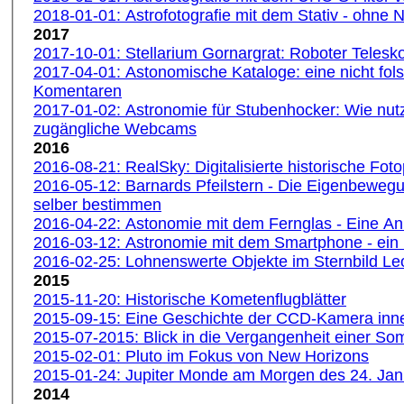
2018-01-01: Astrofotografie mit dem Stativ - ohne
2017
2017-10-01: Stellarium Gornargrat: Roboter Telesko
2017-04-01: Astonomische Kataloge: eine nicht fols
Komentaren
2017-01-02: Astronomie für Stubenhocker: Wie nutze
zugängliche Webcams
2016
2016-08-21: RealSky: Digitalisierte historische Foto
2016-05-12: Barnards Pfeilstern - Die Eigenbeweg
selber bestimmen
2016-04-22: Astonomie mit dem Fernglas - Eine An
2016-03-12: Astronomie mit dem Smartphone - ein 
2016-02-25: Lohnenswerte Objekte im Sternbild L
2015
2015-11-20: Historische Kometenflugblätter
2015-09-15: Eine Geschichte der CCD-Kamera inn
2015-07-2015: Blick in die Vergangenheit einer S
2015-02-01: Pluto im Fokus von New Horizons
2015-01-24: Jupiter Monde am Morgen des 24. Ja
2014