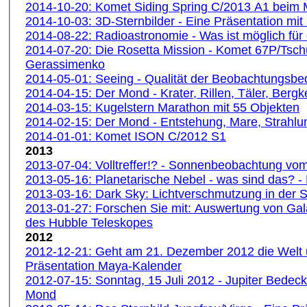
2014-10-20: Komet Siding Spring C/2013 A1 beim 
2014-10-03: 3D-Sternbilder - Eine Präsentation mit
2014-08-22: Radioastronomie - Was ist möglich fü
2014-07-20: Die Rosetta Mission - Komet 67P/Tsc
Gerassimenko
2014-05-01: Seeing - Qualität der Beobachtungsb
2014-04-15: Der Mond - Krater, Rillen, Täler, Bergk
2014-03-15: Kugelstern Marathon mit 55 Objekten
2014-02-15: Der Mond - Entstehung, Mare, Strahl
2014-01-01: Komet ISON C/2012 S1
2013
2013-07-04: Volltreffer!? - Sonnenbeobachtung vom
2013-05-16: Planetarische Nebel - was sind das? 
2013-03-16: Dark Sky: Lichtverschmutzung in der 
2013-01-27: Forschen Sie mit: Auswertung von Gala
des Hubble Teleskopes
2012
2012-12-21: Geht am 21. Dezember 2012 die Welt 
Präsentation Maya-Kalender
2012-07-15: Sonntag, 15 Juli 2012 - Jupiter Bedec
Mond