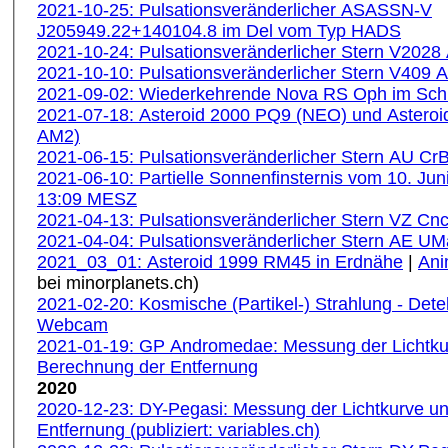
2021-10-25: Pulsationsveränderlicher ASASSN-V
J205949.22+140104.8 im Del vom Typ HADS
2021-10-24: Pulsationsveränderlicher Stern V202
2021-10-10: Pulsationsveränderlicher Stern V409
2021-09-02: Wiederkehrende Nova RS Oph im Sch
2021-07-18: Asteroid 2000 PQ9 (NEO) und Asteroi
AM2)
2021-06-15: Pulsationsveränderlicher Stern AU C
2021-06-10: Partielle Sonnenfinsternis vom 10. Juni
13:09 MESZ
2021-04-13: Pulsationsveränderlicher Stern VZ C
2021-04-04: Pulsationsveränderlicher Stern AE 
2021_03_01: Asteroid 1999 RM45 in Erdnähe
|
Ani
bei minorplanets.ch)
2021-02-20: Kosmische (Partikel-) Strahlung - Detek
Webcam
2021-01-19: GP Andromedae: Messung der Lichtku
Berechnung der Entfernung
2020
2020-12-23: DY-Pegasi: Messung der Lichtkurve u
Entfernung (publiziert: variables.ch)