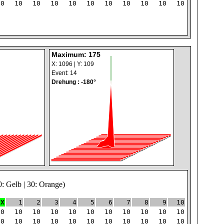
10
10
10
10
10
10
10
10
10
10
10
Maximum: 175
X: 1096 | Y: 109
Event: 14
Drehung : -180°
0: Gelb | 30: Orange)
X
1
2
3
4
5
6
7
8
9
10
10
10
10
10
10
10
10
10
10
10
10
10
10
10
10
10
10
10
10
10
10
10