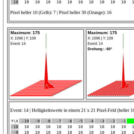
10
10
10
10
10
10
10
10
10
10
10
Pixel heller 10 (Gelb): 7 | Pixel heller 30 (Orange): 16
Maximum: 175
Maximum: 175
X: 1096 | Y: 109
X: 1096 | Y: 109
Event: 14
Event: 14
Drehung : -90°
Event: 14 | Helligkeitswerte in einem 21 x 21 Pixel-Feld (heller 1
Y\X
-10
-9
-8
-7
-6
-5
-4
-3
-2
-1
-10
10
10
10
10
10
10
10
10
10
10
-9
10
10
10
10
10
10
10
10
10
10