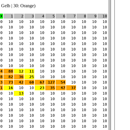
: Gelb | 30: Orange)
X
1
2
3
4
5
6
7
8
9
10
10
10
10
10
10
10
10
10
10
10
10
10
10
10
10
10
10
10
10
10
10
10
10
10
10
10
10
10
10
10
10
10
10
10
10
10
10
10
10
10
10
10
10
10
10
10
10
10
10
10
10
10
10
10
10
10
10
10
10
10
10
10
10
10
10
10
10
10
10
10
10
10
10
10
10
10
10
10
10
10
10
10
10
10
10
10
10
10
10
10
10
10
10
10
10
10
10
10
10
94
88
12
11
10
10
10
10
10
10
10
38
82
36
25
10
10
10
10
10
10
10
43
73
42
60
67
127
54
10
10
10
10
71
16
10
10
23
35
47
37
10
10
10
10
10
13
10
10
10
10
10
10
10
10
10
10
10
10
10
10
10
10
10
10
10
10
10
10
10
10
10
10
10
10
10
10
10
10
10
10
10
10
10
10
10
10
10
10
10
10
10
10
10
10
10
10
10
10
10
10
10
10
10
10
10
10
10
10
10
10
10
10
10
10
10
10
10
10
10
10