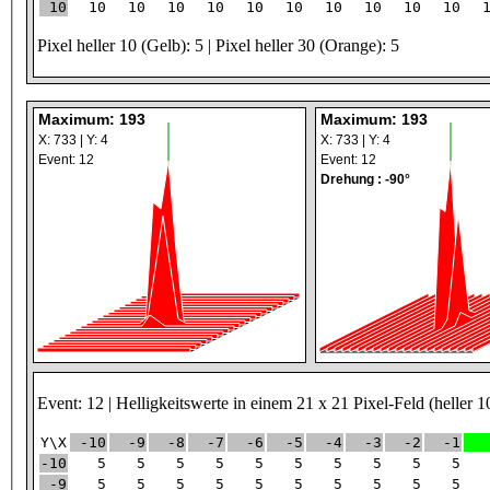
10
10
10
10
10
10
10
10
10
10
10
Pixel heller 10 (Gelb): 5 | Pixel heller 30 (Orange): 5
Maximum: 193
Maximum: 193
X: 733 | Y: 4
X: 733 | Y: 4
Event: 12
Event: 12
Drehung : -90°
Event: 12 | Helligkeitswerte in einem 21 x 21 Pixel-Feld (heller 1
Y\X
-10
-9
-8
-7
-6
-5
-4
-3
-2
-1
-10
5
5
5
5
5
5
5
5
5
5
-9
5
5
5
5
5
5
5
5
5
5