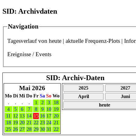
SID: Archivdaten
Navigation
Tagesverlauf von heute
|
aktuelle Frequenz-Plots
|
Info
Ereignisse / Events
SID: Archiv-Daten
Mai 2026
2025
2027
Mo
Di
Mi
Do
Fr
Sa
So
Wo
April
Juni
.
.
.
.
1
2
3
18
heute
4
5
6
7
8
9
10
19
11
12
13
14
15
16
17
20
18
19
20
21
22
23
24
21
25
26
27
28
29
30
31
22