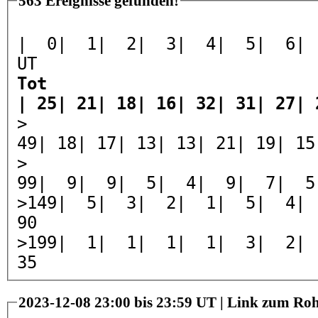
563 Ereignisse gefunden!
| 0| 1| 2| 3| 4| 5| 6| 7| 8
UT
Tot
| 25| 21| 18| 16| 32| 31| 27| 
>
49| 18| 17| 13| 13| 21| 19| 1
>
99| 9| 9| 5| 4| 9| 7| 5| 
>149| 5| 3| 2| 1| 5| 4|
90
>199| 1| 1| 1| 1| 3| 2|
35
2023-12-08 23:00 bis 23:59 UT |
Link zum Roh