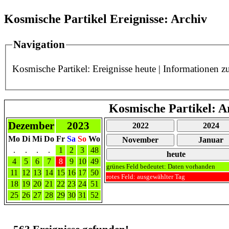
Kosmische Partikel Ereignisse: Archiv
Navigation
Kosmische Partikel: Ereignisse heute
|
Informationen z
Kosmische Partikel: A
Dezember
2023
2022
2024
Mo
Di
Mi
Do
Fr
Sa
So
Wo
November
Januar
.
.
.
.
1
2
3
48
heute
4
5
6
7
8
9
10
49
grünes Feld bedeutet: Daten vorhanden
11
12
13
14
15
16
17
50
rotes Feld: ausgewählter Tag
18
19
20
21
22
23
24
51
25
26
27
28
29
30
31
52