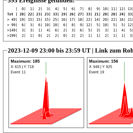
595 Ereignisse gefunden!
| 0| 1| 2| 3| 4| 5| 6| 7| 8| 9| 10| 11| 12| 13| 14| 
Tot | 28| 22| 23| 23| 33| 19| 26| 27| 33| 21| 28| 28| 24| 33
> 49| 19| 15| 15| 15| 25| 16| 17| 18| 22| 14| 20| 22| 16| 2
> 99| 6| 3| 6| 10| 10| 6| 8| 9| 12| 5| 10| 5| 5| 1
>149| 3| 3| 1| 4| 6| 2| 3| 6| 5| 3| 3| 1| 4| 5
>199| 2| 1| 0| 2| 2| 0| 2| 2| 1| 1| 2| 1| 1| 3
2023-12-09 23:00 bis 23:59 UT |
Link zum Roh
Maximum: 185
Maximum: 156
X: 615 | Y: 718
X: 948 | Y: 925
Event: 11
Event: 19