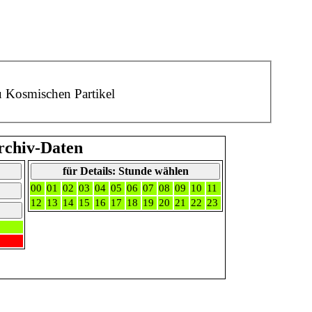
u Kosmischen Partikel
rchiv-Daten
für Details: Stunde wählen
00
01
02
03
04
05
06
07
08
09
10
11
12
13
14
15
16
17
18
19
20
21
22
23