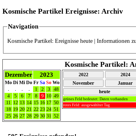
Kosmische Partikel Ereignisse: Archiv
Navigation
Kosmische Partikel: Ereignisse heute
|
Informationen z
Kosmische Partikel: A
Dezember
2023
2022
2024
Mo
Di
Mi
Do
Fr
Sa
So
Wo
November
Januar
.
.
.
.
1
2
3
48
heute
4
5
6
7
8
9
10
49
grünes Feld bedeutet: Daten vorhanden
11
12
13
14
15
16
17
50
rotes Feld: ausgewählter Tag
18
19
20
21
22
23
24
51
25
26
27
28
29
30
31
52