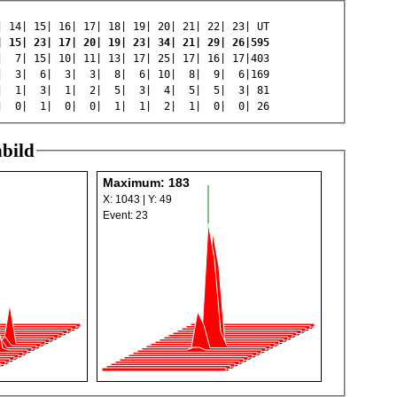
15| 16| 17| 18| 19| 20| 21| 22| 23| UT
| 15| 23| 17| 20| 19| 23| 34| 21| 29| 26|595
1| 7| 15| 10| 11| 13| 17| 25| 17| 16| 17|403
2| 3| 6| 3| 3| 8| 6| 10| 8| 9| 6|169
| 1| 3| 1| 2| 5| 3| 4| 5| 5| 3| 81
| 0| 1| 0| 0| 1| 1| 2| 1| 0| 0| 26
bild
Maximum: 183
X: 1043 | Y: 49
Event: 23